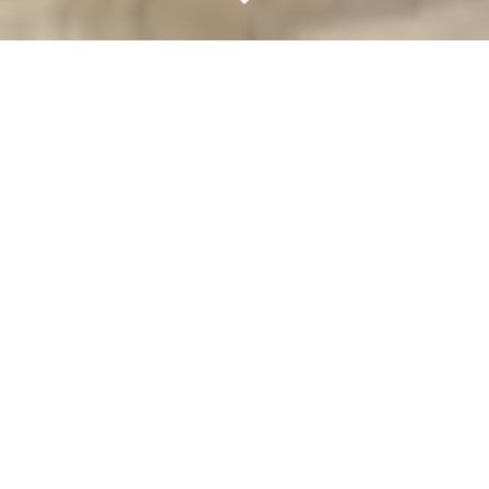
HOUSSE DE
COUETTE EN
COTON
100% Double voile de coton labellisé
OEKO-TEX®
Haomy propose une superbe collection de
linge de lit en
double voile 100% coton
labellisée OEKO-TEX®, garanti sans
substance toxiques.